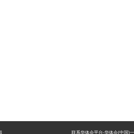
阅
联系华体会平台-华体会(中国)