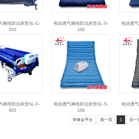
褥疮防治床垫SL-C-
电动透气褥疮防治床垫SL-S-
电动透气
203
108
气褥疮防治床垫SL-F-
电动透气褥疮防治床垫SL-S-
电动透气
602
106
华体会平台
前一页
1
后一