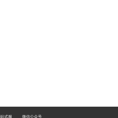
一站式服
微信公众号