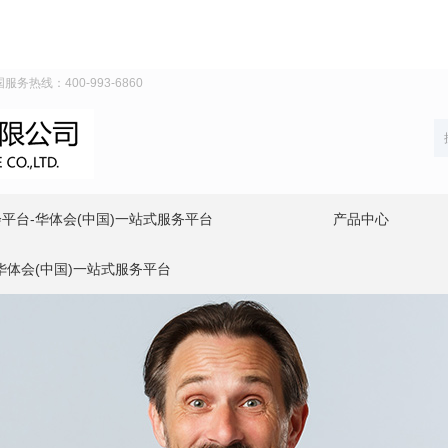
热线：400-993-6860
平台-华体会(中国)一站式服务平台
产品中心
华体会(中国)一站式服务平台