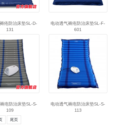
褥疮防治床垫SL-D-
电动透气褥疮防治床垫SL-F-
131
601
褥疮防治床垫SL-S-
电动透气褥疮防治床垫SL-S-
109
113
页
尾页